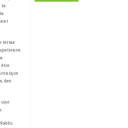
 la
la
ment
le terme
mpatience,
la
 être
chronique
s, des
r une
n.
 Nabhi