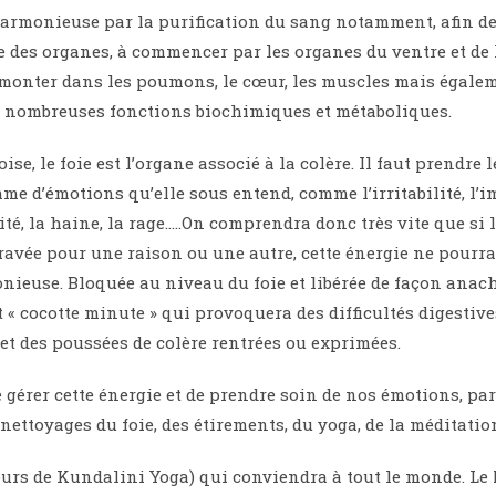
harmonieuse par la purification du sang notamment, afin de
e des organes, à commencer par les organes du ventre et de 
 monter dans les poumons, le cœur, les muscles mais égale
e nombreuses fonctions biochimiques et métaboliques.
se, le foie est l’organe associé à la colère. Il faut prendre 
me d’émotions qu’elle sous entend, comme l’irritabilité, l’i
ité, la haine, la rage…..On comprendra donc très vite que si 
ravée pour une raison ou une autre, cette énergie ne pourra
nieuse. Bloquée au niveau du foie et libérée de façon ana
 « cocotte minute » qui provoquera des difficultés digestive
t des poussées de colère rentrées ou exprimées.
 gérer cette énergie et de prendre soin de nos émotions, pa
nettoyages du foie, des étirements, du yoga, de la méditatio
ours de Kundalini Yoga) qui conviendra à tout le monde. Le