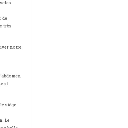
uscles
, de
e très
uver notre
 l’abdomen
ment
le siège
n. Le
une belle