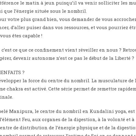
éférence le matin à jeun puisqu’il va venir solliciter les m
i que l’énergie située sous le nombril.
our votre plus grand bien, vous demander de vous accrocher
er, d’aller puiser dans vos ressources, et vous pourriez êtr
vous êtes capable !
c’est ce que ce confinement vient réveiller en nous ? Retro
 gérer, devenir autonome n’est ce pas le début de la Liberté ?
IENFAITS ?
 développer la force du centre du nombril. La musculature de
sième chakra est activé. Cette série permet de remettre rapide
inale.
elé Manipura, le centre du nombril en Kundalini yoga, est 
 l’élément Feu, aux organes de la digestion, à la volonté et à
centre de distribution de l’énergie physique et de la digestio
 nombril permet de retrouver l’estime de Soi en se donnant 