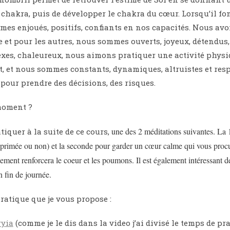
e chakra, puis de développer le chakra du cœur. Lorsqu’il f
es enjoués, positifs, confiants en nos capacités. Nous av
et pour les autres, nous sommes ouverts, joyeux, détendus,
xes, chaleureux, nous aimons pratiquer une activité physi
t, et nous sommes constants, dynamiques, altruistes et res
our prendre des décisions, des risques.
moment ?
une des 2 méditations suivantes. La 
tiquer à la suite de ce cours,
(exprimée ou non) et la seconde pour garder un cœur calme qui vous procu
ement renforcera le coeur et les poumons. Il est également intéressant de
n fin de journée.
pratique que je vous propose :
ryia
(comme je le dis dans la video j’ai divisé le temps de pr