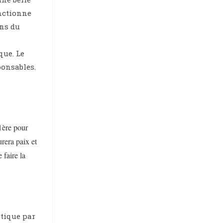
onctionne
ons du
que. Le
ponsables.
1ère pour
rera paix et
 faire la
atique par