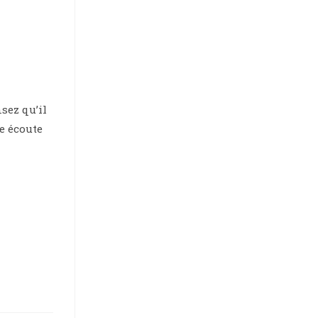
nsez qu’il
re écoute