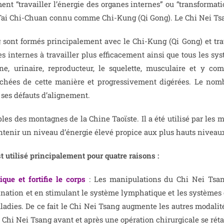
ment “travailler l’énergie des organes internes” ou “transformat
 Tai Chi-Chuan connu comme Chi-Kung (Qi Gong). Le Chi Nei Tsa
g sont formés principalement avec le
Chi-Kung (Qi Gong) et trav
es internes à travailler plus efficacement ainsi que tous les sys
ne, urinaire, reproducteur, le squelette, musculaire et y co
hées de cette manière et progressivement digérées. Le nombril
t ses défauts d’alignement.
es des montagnes de la Chine Taoïste. Il a été utilisé par les mo
aintenir un niveau d’énergie élevé propice aux plus hauts niveau
 utilisé principalement pour quatre raisons :
ique et fortifie le corps
: Les manipulations du Chi Nei Tsang
nation et en stimulant le système lymphatique et les systèmes c
ladies. De ce fait le Chi Nei Tsang augmente les autres modalité
 Chi Nei Tsang avant et après une opération chirurgicale se rét