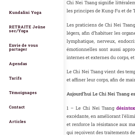
Chi Nei Tsang signifie littérale
les principes de Kung-Fu et de
Kundalini Yoga
Les praticiens de Chi Nei Tsan
RETRAITE Jeûne
sec/Yoga
légers, afin d’habituer les organ
lymphatique, nerveux, endocri
Envie de vous
émotionnelles sont aussi approc
partager
internes et externes du corps, e
Agendas
Le Chi Nei Tsang vient des templ
Tarifs
et affiner leur corps, afin de m
Témoignages
Aujourd’hui Le Chi Nei Tsang est
Contact
1 – Le Chi Nei Tsang
désintox
excédante, en améliorant l’élimi
Articles
et renforce la résistance aux ma
qui reçoivent des traitements de