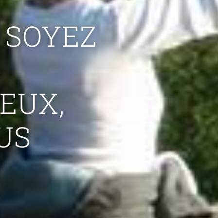
 SOYEZ
EUX,
US