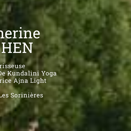
herine
 HEN
risseuse
De Kundalini Yoga
ice Ajna Light
Les Sorinières