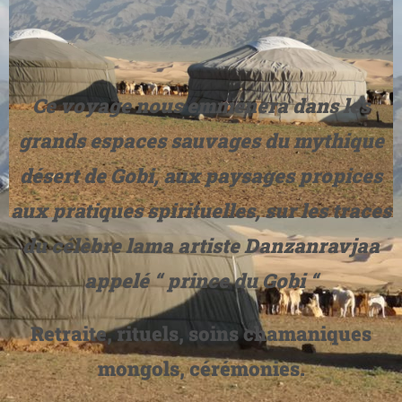
Ce voyage nous emmènera dans les
grands espaces sauvages du mythique
désert de Gobi, aux paysages propices
aux pratiques spirituelles, sur les traces
du célèbre lama artiste Danzanravjaa
appelé “ prince du Gobi “
Retraite, rituels, soins chamaniques
mongols, cérémonies.