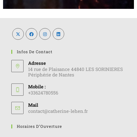
Infos De Contact
Adresse
14 rue de Plaisance 44840 LES SORINIERES
Périphérie de Nantes
Mobile :
+33624780556
Mail
contact@catherine-lehen.fr
Horaires D’Ouverture